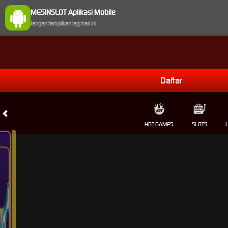
MESINSLOT Aplikasi Mobile
Jangan tampilkan lagi hari ini
Daftar
HOT GAMES
SLOTS