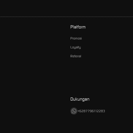
Platform
Promosi
Loyalty
Referral
Dukungan
+6287796112283