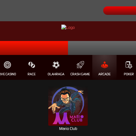
LIVE CASINO
RACE
OLAHRAGA
CRASH GAME
ARCADE
POKER
Mario Club