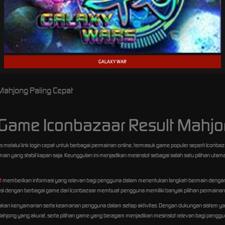
GALAXY WAR
Mahjong Paling Cepat
Game Iconbazaar Result Mahjo
melalui link login cepat untuk berbagai permainan online, termasuk game populer seperti Iconba
yang stabil kapan saja. Keunggulan ini menjadikan mesinslot sebagai salah satu pilihan utama 
t
memberikan informasi yang relevan bagi pengguna dalam menentukan langkah bermain dengan 
grasi dengan berbagai game dari Iconbazaar membuat pengguna memiliki banyak pilihan permainan m
an kenyamanan serta keamanan pengguna dalam setiap aktivitas. Dengan dukungan sistem yang st
sult Mahjong yang akurat, serta pilihan game yang beragam menjadikan mesinslot relevan bagi pe