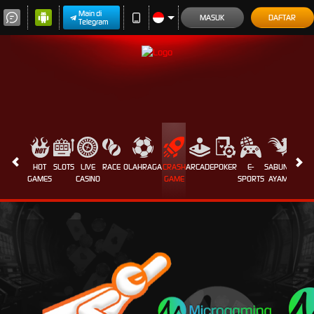
Main di
MASUK
DAFTAR
Telegram
HOT
SLOTS
LIVE
RACE
OLAHRAGA
CRASH
ARCADE
POKER
E-
SABUNG
PROM
GAMES
CASINO
GAME
SPORTS
AYAM