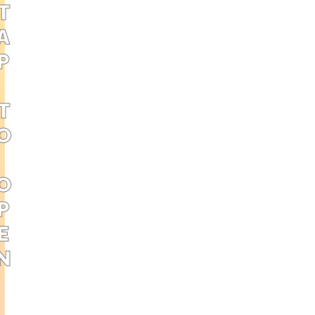
TO OPEN