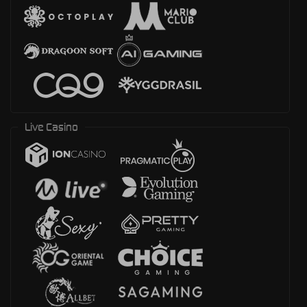
Live Casino