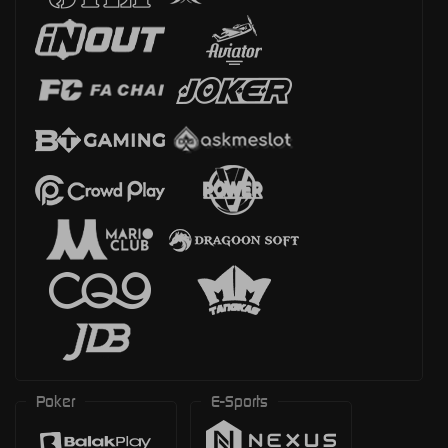
Poker
E-Sports