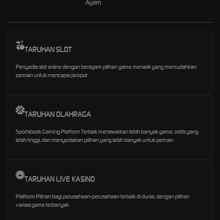
Ayam
TARUHAN SLOT
Penyedia slot online dengan beragam pilihan game menarik yang memudahkan
pemain untuk mencapai jackpot
TARUHAN OLAHRAGA
Sportsbook Gaming Platform Terbaik menawarkan lebih banyak game, odds yang
lebih tinggi, dan menyediakan pilihan yang lebih banyak untuk pemain.
TARUHAN LIVE KASINO
Platform Pilihan bagi perusahaan-perusahaan terbaik di dunia, dengan pilihan
variasi game terbanyak