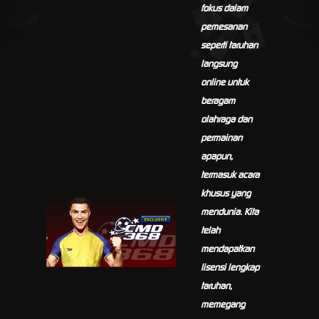
fokus dalam
pemesanan
seperti taruhan
langsung
online untuk
beragam
olahraga dan
permainan
apapun,
termasuk acara
khusus yang
mendunia. Kita
telah
mendapatkan
lisensi lengkap
taruhan,
memegang