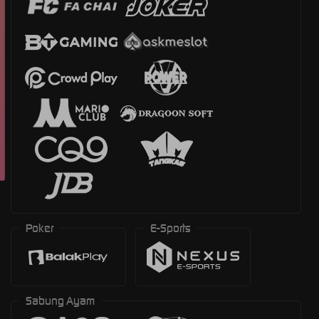
Poker
E-Sports
Sabung Ayam