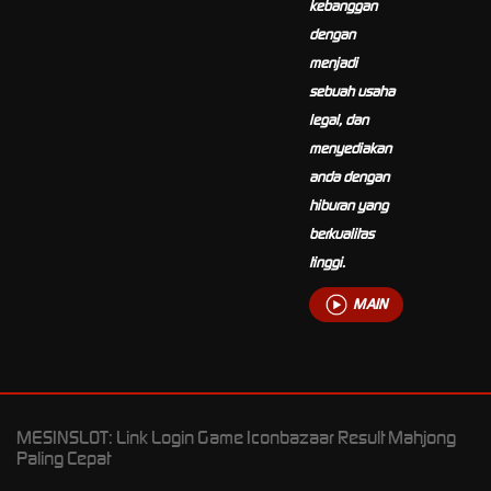
kebanggan
dengan
menjadi
sebuah usaha
legal, dan
menyediakan
anda dengan
hiburan yang
berkualitas
tinggi.
MAIN
MESINSLOT: Link Login Game Iconbazaar Result Mahjong
Paling Cepat